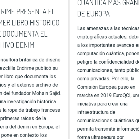
CUANTICA MAS GRAN
RIME PRESENTA EL
DE EUROPA
MER LIBRO HISTORICO
Las amenazas a las técnica
 DOCUMENTA EL
criptográficas actuales, deb
HIVO DENIM
a los importantes avances e
computación cuántica, ponen
nsultora británica de diseño
peligro la confidencialidad d
zclilla Endrime publicó su
comunicaciones, tanto públi
er libro que documenta los
como privadas. Por ello, la
os y el extenso archivo de
Comisión Europea puso en
m del fundador Mohsin Sajid.
marcha en 2019 EuroQCI, un
na investigación histórica
iniciativa para crear una
 la ropa de trabajo francesa
infraestructura de
 primeras raíces de la
comunicaciones cuánticas q
ería del denim en Europa, el
permita transmitir informaci
 pone en contexto los
forma ultrasegura por