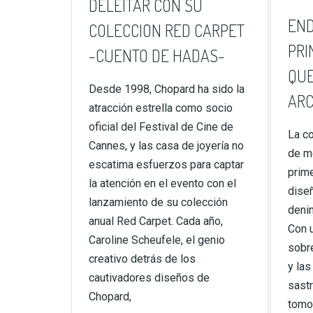
DELEITAR CON SU
END
COLECCION RED CARPET
PRI
-CUENTO DE HADAS-
QUE
Desde 1998, Chopard ha sido la
ARC
atracción estrella como socio
oficial del Festival de Cine de
La co
Cannes, y las casa de joyería no
de me
escatima esfuerzos para captar
prim
la atención en el evento con el
diseñ
lanzamiento de su colección
deni
anual Red Carpet. Cada año,
Con u
Caroline Scheufele, el genio
sobre
creativo detrás de los
y las
cautivadores diseños de
sastr
Chopard,
tomo