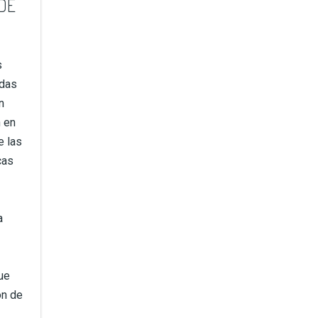
DE
s
idas
n
 en
e las
cas
a
ue
ón de